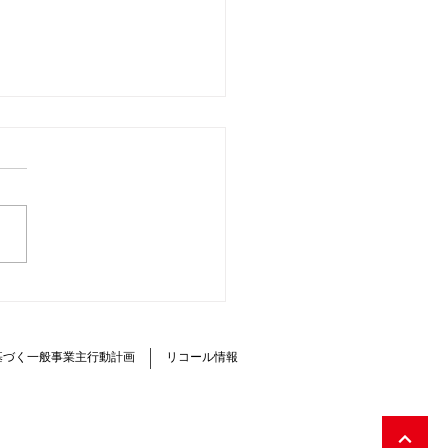
通信 第18号 ミニキャ
ミーブ オーナーレポート
基づく一般事業主行動計画
リコール情報