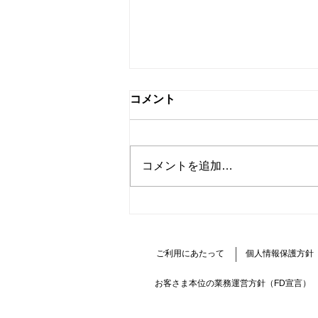
コメント
コメントを追加…
EV・PHEV通信 第20号 エク
リプス クロスPHEVオーナー
レポート
ご利用にあたって
個人情報保護方針
お客さま本位の業務運営方針（FD宣言）