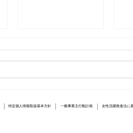
EV通信 第19号 アイ・ミー
EV
ブオーナーレポート
ブ・
2
特定個人情報取扱基本方針
一般事業主行動計画
女性活躍推進法に