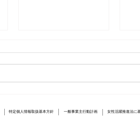
EV通信 第19号 アイ・ミー
EV
ブオーナーレポート
ブ・
2
特定個人情報取扱基本方針
一般事業主行動計画
女性活躍推進法に