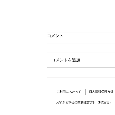
コメント
コメントを追加…
EV・PHEV通信 第20号 エク
リプス クロスPHEVオーナー
レポート
ご利用にあたって
個人情報保護方針
お客さま本位の業務運営方針（FD宣言）