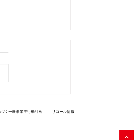
通信 第18号 ミニキャ
ミーブ オーナーレポート
基づく一般事業主行動計画
リコール情報